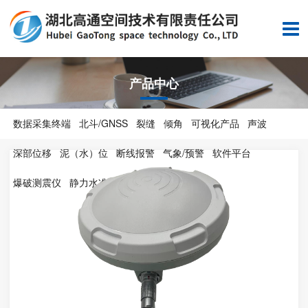
产品中心
数据采集终端
北斗/GNSS
裂缝
倾角
可视化产品
声波
深部位移
泥（水）位
断线报警
气象/预警
软件平台
爆破测震仪
静力水准仪
无人机
其他产品