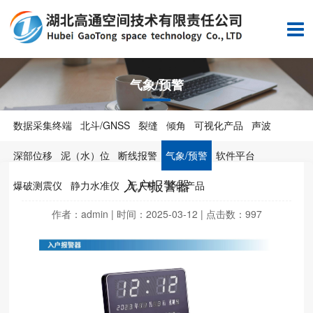
气象/预警
数据采集终端
北斗/GNSS
裂缝
倾角
可视化产品
声波
深部位移
泥（水）位
断线报警
气象/预警
软件平台
入户报警器
爆破测震仪
静力水准仪
无人机
其他产品
作者：admin | 时间：2025-03-12 | 点击数：
997