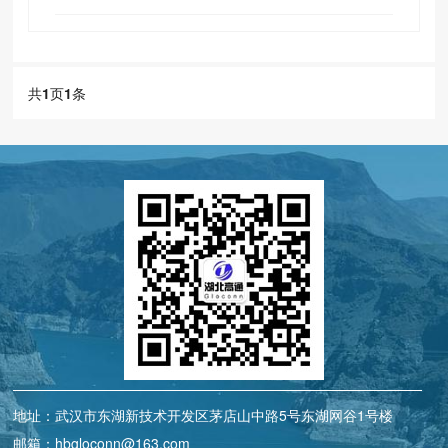
共
1
页
1
条
地址：武汉市东湖新技术开发区茅店山中路5号东湖网谷1号楼
邮箱：hbgloconn@163.com